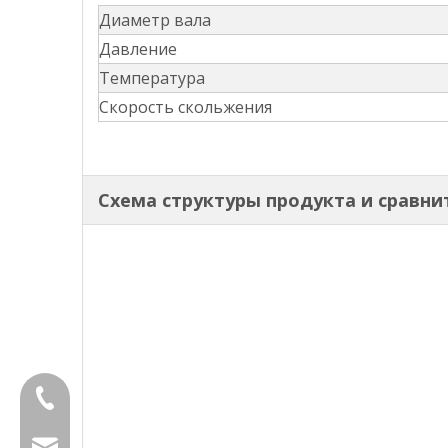
Диаметр вала
Давление
Температура
Скорость скольжения
Схема структуры продукта и сравн
+8618601429519
sales@fbuseals.com