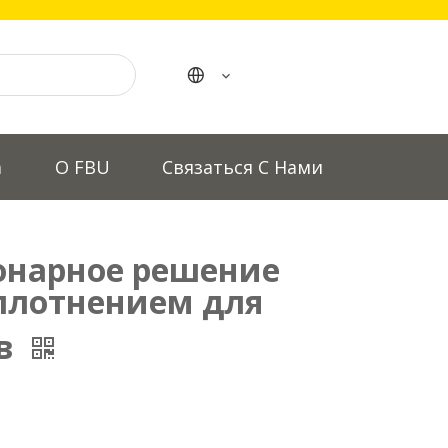
а
О FBU
Связаться С Нами
онарное решение
плотнением для
ов