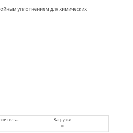
войным уплотнением для химических
Схема структуры продукта и сравнительная таблица стандартных материалов
Загрузки