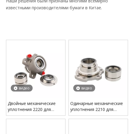
Наши решения были признаны многими всемирно
известными производителями бумаги в Китае.
видео
видео
Двойные механические
Одинарные механические
уплотнения 2220 для
уплотнения 2210 для
технологических насосов
технологических насосов
Sulzer — специальное
Sulzer — специальное
решение для насосов
решение для насосов
AHLSTAR
AHLSTAR