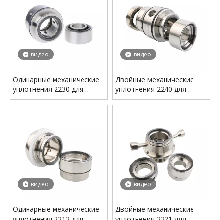
видео
видео
Одинарные механические
Двойные механические
уплотнения 2230 для
уплотнения 2240 для
технологических насосов
технологических насосов
Sulzer — специальное
Sulzer — специальное
решение для насосов
решение для насосов
AHLSTARUP
AHLSTARUP
видео
видео
Одинарные механические
Двойные механические
уплотнения 2212 для
уплотнения 2221 для