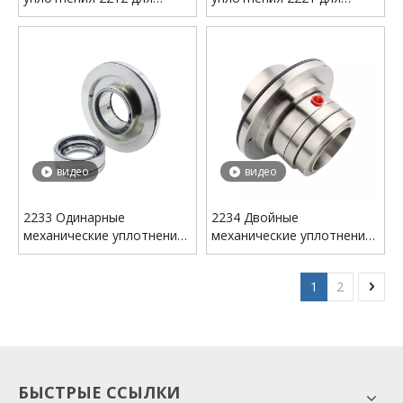
технологических насосов
технологических насосов
Sulzer — специальное
Sulzer — специальное
решение для насосов
решение для насосов
AHLSTAR
AHLSTAR
видео
видео
2233 Одинарные
2234 Двойные
механические уплотнения
механические уплотнения
для насосов Andritz ACP
для насосов Andritz ACP
1
2
БЫСТРЫЕ ССЫЛКИ